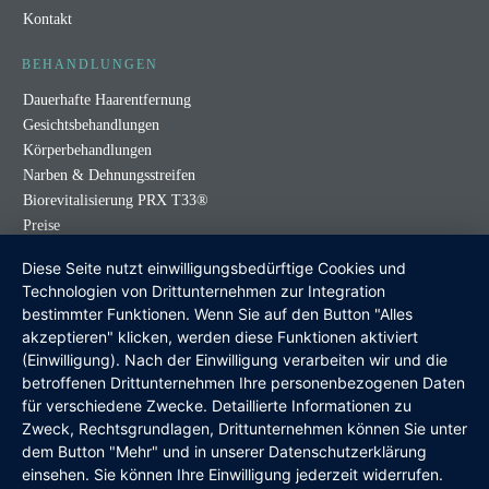
Kontakt
BEHANDLUNGEN
Dauerhafte Haarentfernung
Gesichtsbehandlungen
Körperbehandlungen
Narben & Dehnungsstreifen
Biorevitalisierung PRX T33®
Preise
Diese Seite nutzt einwilligungsbedürftige Cookies und
KONTAKT
Technologien von Drittunternehmen zur Integration
Fürstenallee 54, 5020 Salzburg
bestimmter Funktionen. Wenn Sie auf den Button "Alles
akzeptieren" klicken, werden diese Funktionen aktiviert
+43 677 62984810
(Einwilligung). Nach der Einwilligung verarbeiten wir und die
betroffenen Drittunternehmen Ihre personenbezogenen Daten
buchung@victrastudio.com
für verschiedene Zwecke. Detaillierte Informationen zu
Zweck, Rechtsgrundlagen, Drittunternehmen können Sie unter
Online buchen
dem Button "Mehr" und in unserer Datenschutzerklärung
einsehen. Sie können Ihre Einwilligung jederzeit widerrufen.
SOCIAL